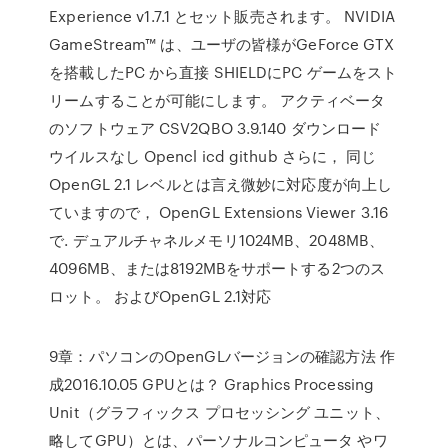
Experience v1.7.1 とセット販売されます。 NVIDIA
GameStream™ は、ユーザの皆様がGeForce GTX
を搭載したPC から直接 SHIELDにPC ゲームをスト
リームすることが可能にします。 アクティベータ
のソフトウェア CSV2QBO 3.9.140 ダウンロード
ウイルスなし Opencl icd github さらに， 同じ
OpenGL 2.1 レベルとは言え微妙に対応度が向上し
ていますので， OpenGL Extensions Viewer 3.16
で. デュアルチャネルメモリ1024MB、2048MB、
4096MB、または8192MBをサポートする2つのス
ロット。 およびOpenGL 2.1対応
9章：パソコンのOpenGLバージョンの確認方法 作
成2016.10.05 GPUとは？ Graphics Processing
Unit（グラフィックス プロセッシング ユニット、
略してGPU）とは、パーソナルコンピュータ やワ