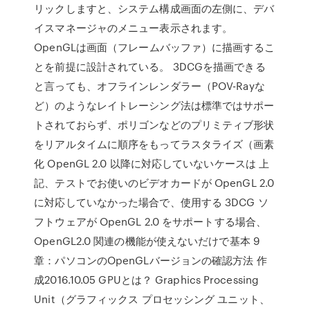
リックしますと、システム構成画面の左側に、デバ
イスマネージャのメニュー表示されます。
OpenGLは画面（フレームバッファ）に描画するこ
とを前提に設計されている。 3DCGを描画できる
と言っても、オフラインレンダラー（POV-Rayな
ど）のようなレイトレーシング法は標準ではサポー
トされておらず、ポリゴンなどのプリミティブ形状
をリアルタイムに順序をもってラスタライズ（画素
化 OpenGL 2.0 以降に対応していないケースは 上
記、テストでお使いのビデオカードが OpenGL 2.0
に対応していなかった場合で、使用する 3DCG ソ
フトウェアが OpenGL 2.0 をサポートする場合、
OpenGL2.0 関連の機能が使えないだけで基本 9
章：パソコンのOpenGLバージョンの確認方法 作
成2016.10.05 GPUとは？ Graphics Processing
Unit（グラフィックス プロセッシング ユニット、