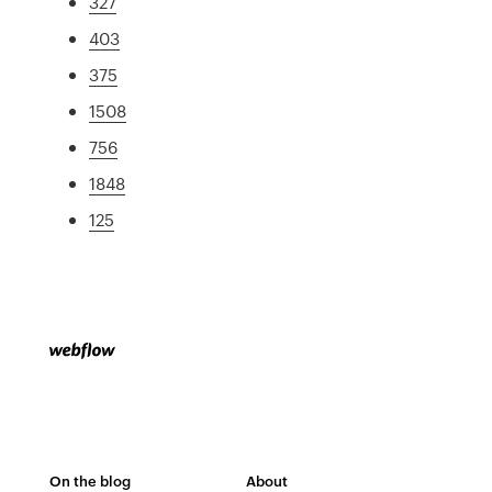
327
403
375
1508
756
1848
125
On the blog
About