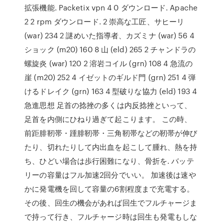
拡張機能. Packetix vpn 4 0 ダウンロード. Apache
2 2 rpm ダウンロード. 2 崇高な工匠、サヒーリ
(war) 234 2 謎めいた指導者、カズミナ (war) 56 4
ショック (m20) 160 8 山 (eld) 265 2 チャンドラの
螺旋炎 (war) 120 2 溶岩コイル (grn) 108 4 急流の
崖 (m20) 252 4 イゼットのギルド門 (grn) 251 4 弾
けるドレイク (grn) 163 4 型破りな協力 (eld) 193 4
急進思想 足首の捻挫の多くは内反捻挫といって、
足首を内側にひねり過ぎて起こります。 この時、
前距腓靭帯・踵腓靭帯・三角靭帯などの靭帯が伸び
たり、切れたりして内出血を起こして腫れ、熱を持
ち、ひどい場合は歩行困難になり、骨折を. バッテ
リーの容量はフル加速2回分でいい。 加速後は速や
かに発電機を回して容量の6割程度まで充電する。
その後、回生の機会があれば回生でフルチャージま
で持って行き、フルチャージ時は回生も発電もしな