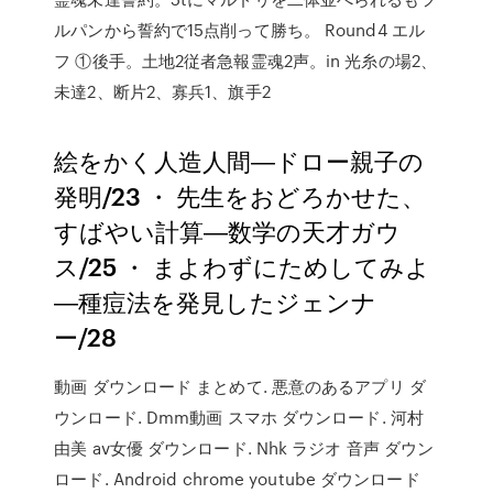
ルパンから誓約で15点削って勝ち。 Round4 エル
フ ①後手。土地2従者急報霊魂2声。in 光糸の場2、
未達2、断片2、寡兵1、旗手2
絵をかく人造人間―ドロー親子の
発明/23 ・ 先生をおどろかせた、
すばやい計算―数学の天才ガウ
ス/25 ・ まよわずにためしてみよ
―種痘法を発見したジェンナ
ー/28
動画 ダウンロード まとめて. 悪意のあるアプリ ダ
ウンロード. Dmm動画 スマホ ダウンロード. 河村
由美 av女優 ダウンロード. Nhk ラジオ 音声 ダウン
ロード. Android chrome youtube ダウンロード