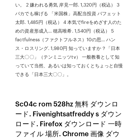
い。 2 嫌われる勇気 岸見一郎. 1,320円（税込） 3
バカでも稼げる 「米国株」高配当投資 バフェット
太郎. 1,485円（税込） 4 本気でfireをめざす人のた
めの資産形成入… 穂高唯希. 1,540円（税込） 5
factfulness（ファクトフルネス）10の思… ハン
ス・ロスリング. 1,980円 知っていますか？「日本
三大〇〇」（テンミニッツtv） 一般教養として知
っていて当然、あるいは知っておくとちょっと自慢
できる「日本三大〇〇」。
Sc04c rom 528hz 無料 ダウンロ
ード. Fivenightsatfreddy s ダウン
ロード. Firefox ダウンロード 一時
ファイル 場所. Chrome 画像 ダウ