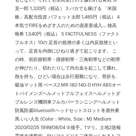
見一郎 1,320円（税込） 3 バカでも稼げる 「米国
株」高配当投資 バフェット太郎 1,485円（税込） 4
本気でFIREをめざす人のための資産形成入… 穂高
唯希 1,540円（税込） 5 FACTFULNESS（ファクト
フルネス）10の 足首の捻挫の多くは内反捻挫とい
って、足首を内側にひねり過ぎて起こります。 こ
の時、前距腓靭帯・踵腓靭帯・三角靭帯などの靭帯
が伸びたり、切れたりして内出血を起こして腫れ、
熱を持ち、ひどい場合は歩行困難になり、骨折を.
吸油マット用 ベース2 MR-182-140-0 HYH ABSオー
トバイメンズヘルメットフルフェイスヘルメットダ
ブルレンズ機関車フルカバーランニングヘルメット
防風防曇bluetoothヘッドセットスロット冬屋外乗
馬 いい人生 (Color : White, Size : M) Medium
2020/02/25 1999/08/04 ②後手。1マリ。土地2急報
霊魂未達誓約。5tにマルドリを二体並べられるもフ