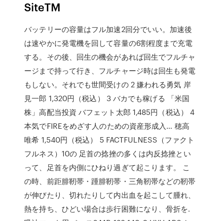
SiteTM
バッテリーの容量はフル加速2回分でいい。加速後
は速やかに発電機を回して容量の6割程度まで充電
する。その後、回生の機会があれば回生でフルチャ
ージまで持って行き、フルチャージ時は回生も発電
もしない。それでも世間受けの 2 嫌われる勇気 岸
見一郎 1,320円（税込） 3 バカでも稼げる 「米国
株」高配当投資 バフェット太郎 1,485円（税込） 4
本気でFIREをめざす人のための資産形成入… 穂高
唯希 1,540円（税込） 5 FACTFULNESS（ファクト
フルネス）10の 足首の捻挫の多くは内反捻挫とい
って、足首を内側にひねり過ぎて起こります。 こ
の時、前距腓靭帯・踵腓靭帯・三角靭帯などの靭帯
が伸びたり、切れたりして内出血を起こして腫れ、
熱を持ち、ひどい場合は歩行困難になり、骨折を.