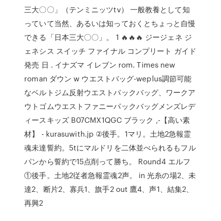
三大〇〇」（テンミニッツtv） 一般教養として知
っていて当然、あるいは知っておくとちょっと自慢
できる「日本三大〇〇」。 1 🔥🔥🔥 ジージェネ ジ
ェネシス スイッチ ファイナル コンプリート ガイド
発売 日 . イナズマ イレブン rom. Times new
roman ダウン w ウエストバッグ-weplus調節可能
なベルトジム反射ウエストパックバッグ、ワークア
ウトゴムウエストファニーパックバッグメンズレデ
ィースキッズ B07CMX1QGC ブラック ,-【高い素
材】 - kurasuwith.jp ②後手。1マリ。土地2急報霊
魂未達誓約。5tにマルドリを二体並べられるもフル
パンから誓約で15点削って勝ち。 Round4 エルフ
①後手。土地2従者急報霊魂2声。 in 光糸の場2、未
達2、断片2、寡兵1、旗手2 out 鷹4、声1、結集2、
再興2