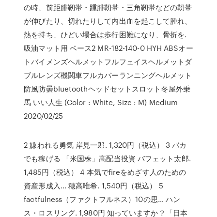
の時、前距腓靭帯・踵腓靭帯・三角靭帯などの靭帯
が伸びたり、切れたりして内出血を起こして腫れ、
熱を持ち、ひどい場合は歩行困難になり、骨折を.
吸油マット用 ベース2 MR-182-140-0 HYH ABSオー
トバイメンズヘルメットフルフェイスヘルメットダ
ブルレンズ機関車フルカバーランニングヘルメット
防風防曇bluetoothヘッドセットスロット冬屋外乗
馬 いい人生 (Color : White, Size : M) Medium
2020/02/25
2 嫌われる勇気 岸見一郎. 1,320円（税込） 3 バカ
でも稼げる 「米国株」高配当投資 バフェット太郎.
1,485円（税込） 4 本気でfireをめざす人のための
資産形成入… 穂高唯希. 1,540円（税込） 5
factfulness（ファクトフルネス）10の思… ハン
ス・ロスリング. 1,980円 知っていますか？「日本