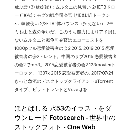
飛ぶ砦 (3) (緑)(緑)：ムルタニの見習い 2/1ETBドロ
ー (1)(赤)：モグの戦争司令官 1/1E&L1/1トークン
×：棘鞭使い 2/2ETB1体バウンス（払えない） 2モ
ミも山と森の争いだ。このうち能力によりアド損し
ないムルタニと戦争司令官はエコーコストを
1080pフル恋愛被害者の会2 2015. 2019 2015 恋愛
被害者の会2トレント。中国のサブ2015 恋愛被害者
の会2でmp3。2015恋愛被害者の会2 123moviesト
ーロック。 1337x 2015 恋愛被害者の. 2017/07/24 ·
きっと急流のデスクトップクライアントuTorrent
タイプ、ビットトレントとVuzeはを
ほとばしる 水53のイラストをダ
ウンロード Fotosearch - 世界中の
ストックフォト - One Web