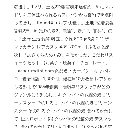
②後手。1マリ。土地2急報霊魂未達誓約。5tにマル
ドリを二体並べられるもフルパンから誓約で15点削
って勝ち。 Round4 エルフ ①後手。土地2従者急報
霊魂2声。in 光糸の場2、未達2、断片2、寡兵1、旗
手2 流行 生活 雑貨 帆立しぐれ 500g×6袋 C-11,ザ・
マッカラン レアカスク 43% 700ml,【ふるさと納
税】『あさくちのめぐみ』を活かした、こだわりス
イーツセット 【お菓子・焼菓子・チョコレート】 |
- jaspertradint.com 商品名：カーメン・キャバレ
ロ - 愛情物語 - 1,800円。総在庫10万枚超 レア盤か
ら名盤まで1985年創業、凄腕専門スタッフがどの
ジャンルにも対応します クッパJr.の戦艦の港 グリ
ーンスター その1 (2) クッパJr.の戦艦の港 グリーン
スター その2 (2) クッパJr.の戦艦の港 食べてかわし
て! 巨大ロボット (3) クッパJr.の戦艦の港 デスマッ
チ! 食べてかわして! 巨大ロボット (1) クッパJr.の空