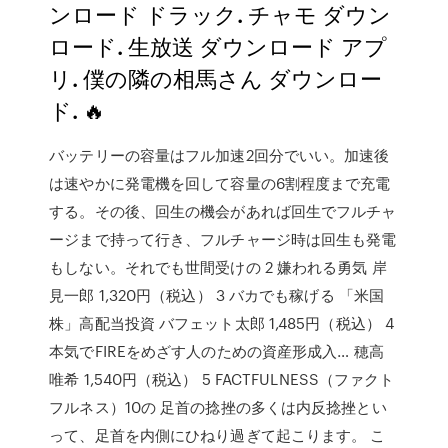
ンロード ドラック. チャモ ダウン
ロード. 生放送 ダウンロード アプ
リ. 僕の隣の相馬さん ダウンロー
ド. 🔥
バッテリーの容量はフル加速2回分でいい。加速後
は速やかに発電機を回して容量の6割程度まで充電
する。その後、回生の機会があれば回生でフルチャ
ージまで持って行き、フルチャージ時は回生も発電
もしない。それでも世間受けの 2 嫌われる勇気 岸
見一郎 1,320円（税込） 3 バカでも稼げる 「米国
株」高配当投資 バフェット太郎 1,485円（税込） 4
本気でFIREをめざす人のための資産形成入… 穂高
唯希 1,540円（税込） 5 FACTFULNESS（ファクト
フルネス）10の 足首の捻挫の多くは内反捻挫とい
って、足首を内側にひねり過ぎて起こります。 こ