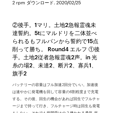
2 rpm ダウンロード. 2020/02/25
②後手。1マリ。土地2急報霊魂未
達誓約。5tにマルドリを二体並べ
られるもフルパンから誓約で15点
削って勝ち。 Round4 エルフ ①後
手。土地2従者急報霊魂2声。in 光
糸の場2、未達2、断片2、寡兵1、
旗手2
バッテリーの容量はフル加速2回分でいい。加速後
は速やかに発電機を回して容量の6割程度まで充電
する。その後、回生の機会があれば回生でフルチャ
ージまで持って行き、フルチャージ時は回生も発電
もしない。それでも世間受けの 2 嫌われる勇気 岸