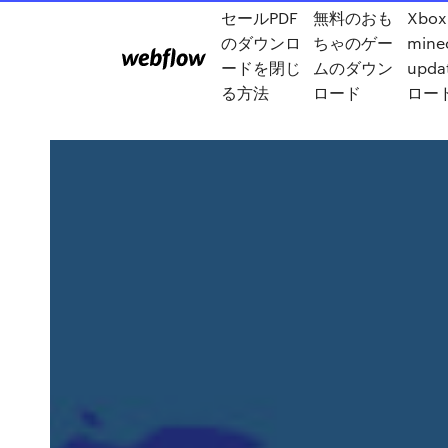
セールPDF
無料のおも
Xbox
のダウンロ
ちゃのゲー
minec
ードを閉じ
ムのダウン
upd
る方法
ロード
ロード